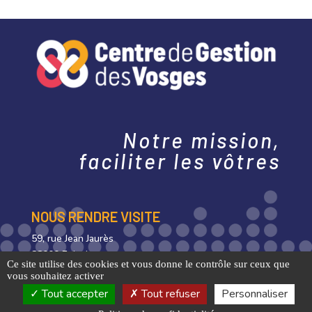
Notre mission,
faciliter les vôtres
NOUS RENDRE VISITE
59, rue Jean Jaurès
88000 Epinal
Ce site utilise des cookies et vous donne le contrôle sur ceux que
vous souhaitez activer
NOUS CONTACTER
Tout accepter
Tout refuser
Personnaliser
03 29 35 63 10