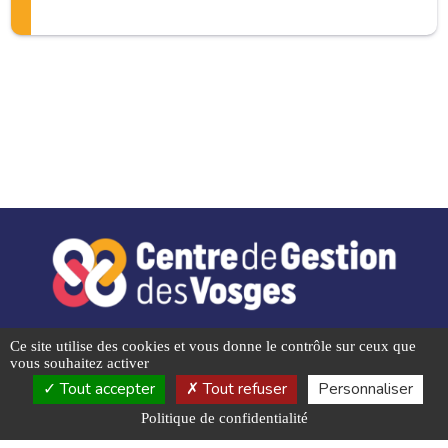
Ce site utilise des cookies et vous donne le contrôle sur ceux que
vous souhaitez activer
Notre mission,
Tout accepter
Tout refuser
Personnaliser
faciliter les vôtres
Politique de confidentialité