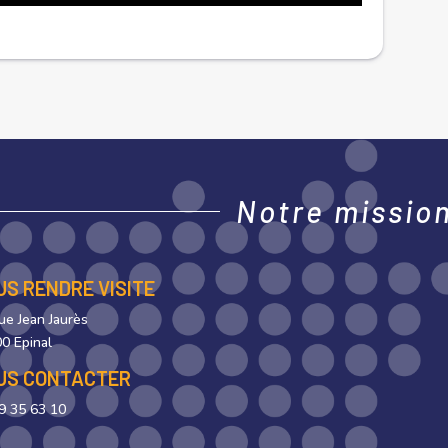
Notre mission,
US RENDRE VISITE
rue Jean Jaurès
0 Epinal
US CONTACTER
9 35 63 10