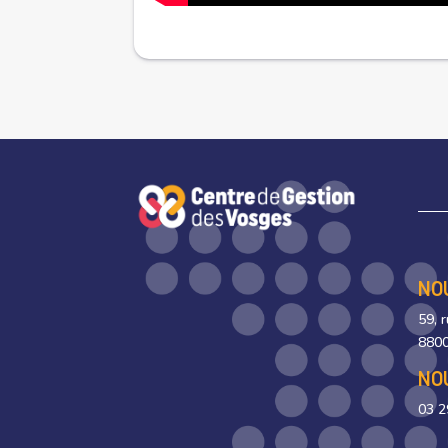
NO
59, 
8800
NO
03 2