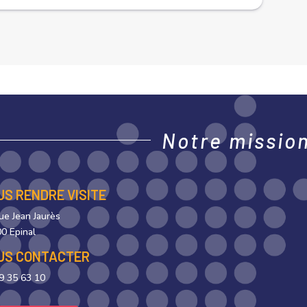
Notre mission,
US RENDRE VISITE
rue Jean Jaurès
0 Epinal
US CONTACTER
9 35 63 10