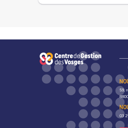
NO
59, 
8800
NO
03 2