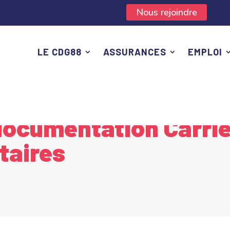
Nous rejoindre
LE CDG88
ASSURANCES
EMPLOI
ualités et documentation Carrières et Instances Paritaires
documentation Carriè
taires