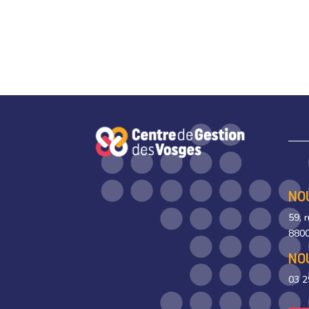
NO
59, 
8800
NO
03 2