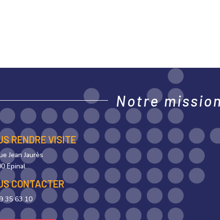
Notre mission,
US RENDRE VISITE
rue Jean Jaurès
0 Epinal
US CONTACTER
9 35 63 10