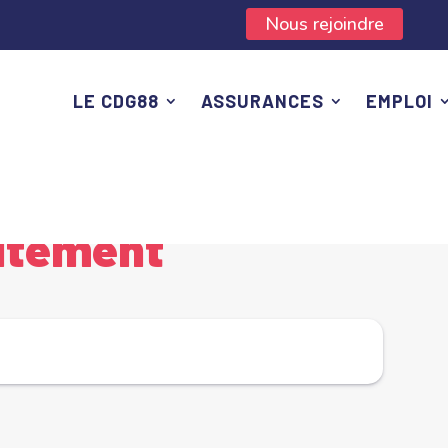
Nous rejoindre
LE CDG88
ASSURANCES
EMPLOI
carrière
Barème de traitement
5
itement