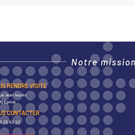
Notre mission,
US RENDRE VISITE
rue Jean Jaurès
0 Epinal
US CONTACTER
9 35 63 10