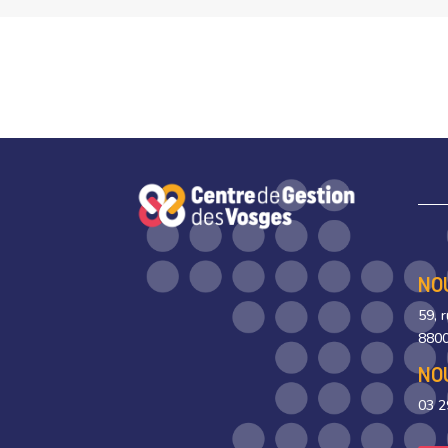
NO
59, 
8800
NO
03 2